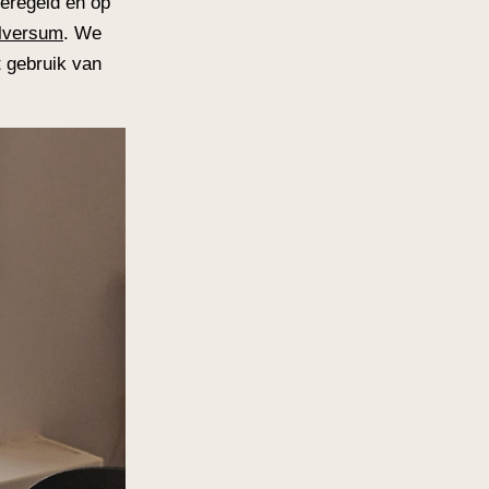
geregeld en op
ilversum
. We
t gebruik van