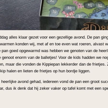
dag alles klaar gezet voor een gezellige avond. De pan ging
 warmen konden wij, met af en toe even wat roeren, alvast wa
e pan goed opgewarmd was hebben we genoten van de heerli
e genoot enorm van de balletjes! Voor de kids hadden we no
en, maar die vonden de Kippiepan lekkerder dan de frietjes.
kip halen en lieten de frietjes op hun bordje liggen.
 heerlijke avond gehad, iedereen vond de pan een groot suc
ar, dus ik denk dat hij zeker vaker op tafel komt met een spe