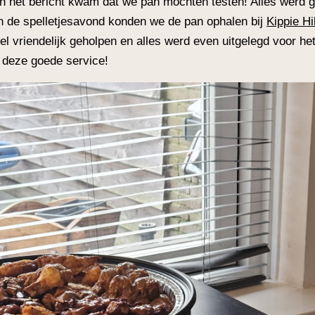
en het bericht kwam dat we pan mochten testen! Alles werd 
n de spelletjesavond konden we de pan ophalen bij
Kippie H
l vriendelijk geholpen en alles werd even uitgelegd voor he
n deze goede service!