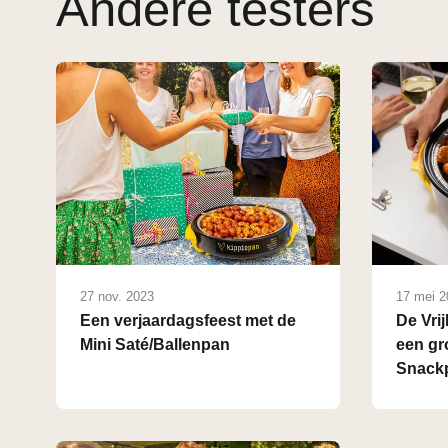
Andere testers
27 nov. 2023
17 mei 2
Een verjaardagsfeest met de
De Vri
Mini Saté/Ballenpan
een gr
Snack