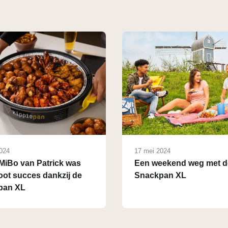
024
17 mei 2024
jMiBo van Patrick was
Een weekend weg met d
oot succes dankzij de
Snackpan XL
pan XL