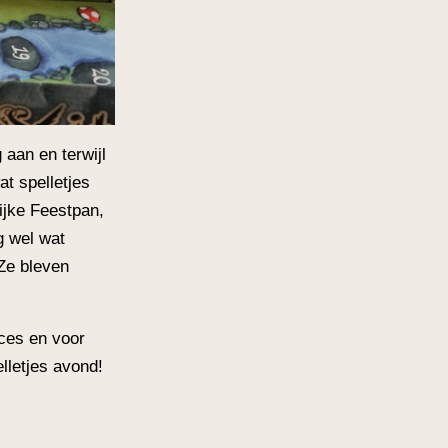
 aan en terwijl
t spelletjes
jke Feestpan,
g wel wat
 Ze bleven
ces en voor
lletjes avond!