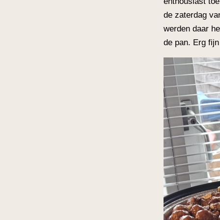
enthousiast to
de zaterdag va
werden daar hee
de pan. Erg fij