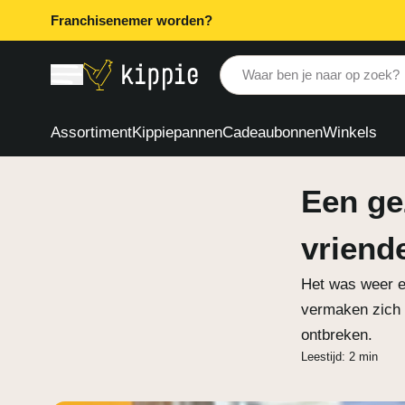
Franchisenemer worden?
Waar ben je naar op zoek?
Assortiment
Kippiepannen
Cadeaubonnen
Winkels
Een ge
vriend
Het was weer ee
vermaken zich m
ontbreken.
Leestijd: 2 min