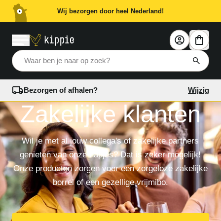
Wij bezorgen door heel Nederland!
Waar ben je naar op zoek?
Bezorgen of afhalen?
Wijzig
Zakelijke klanten
Wil je met al jouw collega's of zakelijke partners
genieten van onze hapjes? Dat is zeker mogelijk!
Onze producten zorgen voor een zorgeloze zakelijke
borrel of een gezellige vrijmibo.