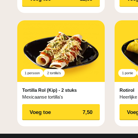
1 persoon
2 tortilla's
1 portie
Tortilla Rol (Kip) - 2 stuks
Rotirol
Mexicaanse tortilla's
Heerlijke 
Voeg toe
7,50
Voeg