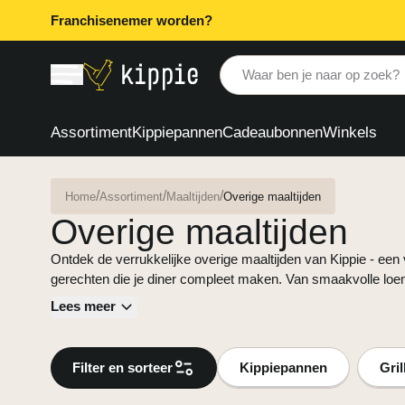
Franchisenemer worden?
Waar ben je naar op zoek?
Assortiment
Kippiepannen
Cadeaubonnen
Winkels
/
/
/
Home
Assortiment
Maaltijden
Overige maaltijden
Overige maaltijden
Ontdek de verrukkelijke overige maaltijden van Kippie - een v
gerechten die je diner compleet maken. Van smaakvolle loem
authentieke rotirol en van knapperige tortilla's tot smakelijk
Lees meer
onze overige maaltijden bieden een scala aan smaken en k
genieten. Of je nu zin hebt in een hartige snack of een vullende maaltijd, onze
assortiment aan maaltijden biedt verschillende opties om va
Filter en sorteer
Kippiepannen
Gri
veelzijdige gerechten passen perfect bij diverse gelegenhed
tot een snelle avondmaaltijd. Combineer onze loempia's bij