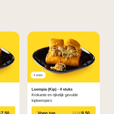
4 stuks
Loempia (Kip) - 4 stuks
Krokante en rijkelijk gevulde
kiploempia's
7,50
Voeg toe
9,50
0
12,00