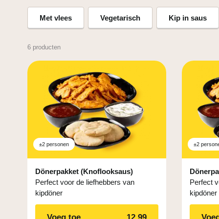
kipsaté of serveer er wat borrelhapjes bij. Bestel gemakkelijk
snel van de heerlijke smaken van Kippie!
Met vlees
Vegetarisch
Kip in saus
6 producten
±2 personen
±2 person
Dönerpakket (Knoflooksaus)
Dönerpak
Perfect voor de liefhebbers van
Perfect v
kipdöner
kipdöner
Voeg toe
12,99
Voeg