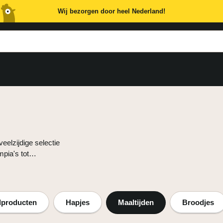
Wij bezorgen door heel Nederland!
eelzijdige selectie
pia's tot
e döner pakketten,
euzes om van te
n te genieten. Deze
llproducten
Hapjes
Maaltijden
Broodjes
en zoals een borrel
voorbeeld met onze