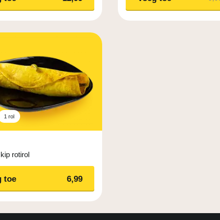
1 rol
kip rotirol
 toe
6,99