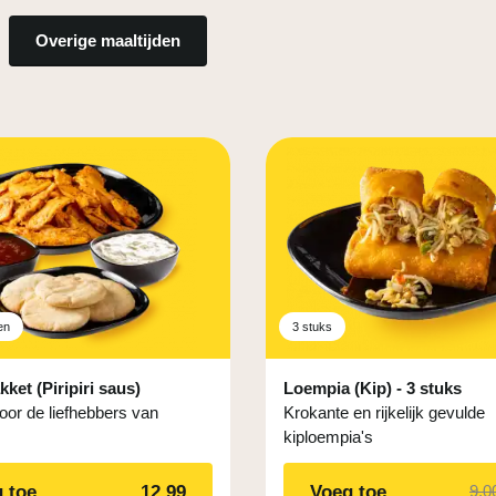
 online en geniet
Overige maaltijden
en
3 stuks
ket (Piripiri saus)
Loempia (Kip) - 3 stuks
oor de liefhebbers van
Krokante en rijkelijk gevulde
kiploempia's
 toe
12,99
Voeg toe
9,0