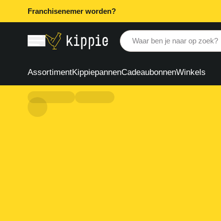
Franchisenemer worden?
Waar ben je naar op zoek?
Assortiment
Kippiepannen
Cadeaubonnen
Winkels